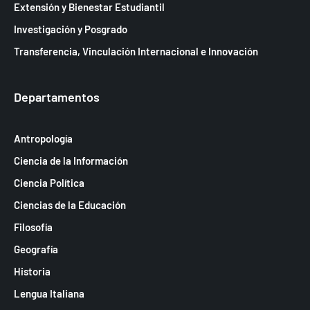
a
Extensión y Bienestar Estudiantil
s
Investigación y Posgrado
d
Transferencia, Vinculación Internacional e Innovación
e
E
Departamentos
v
e
Antropología
n
Ciencia de la Información
t
Ciencia Política
o
Ciencias de la Educación
s
Filosofía
Geografía
Historia
Lengua Italiana