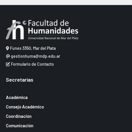
e
e
c
v
b
h
i
ú
a
s
.
s
t
q
a
Funes 3350, Mar del Plata
u
s
gestionhuma@mdp.edu.ar
e
d
Formulario de Contacto
d
e
a
Secretarías
E
y
v
v
Académica
e
i
Consejo Académico
n
s
Coordinación
t
t
Comunicación
o