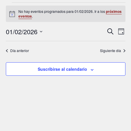
No hay eventos programados para 01/02/2026. Ir a los
próximos
A
eventos
.
v
i
01/02/2026
N
s
N
B
D
o
u
a
í
a
S
s
a
e
c
v
v
Día anterior
Siguiente día
a
l
r
e
e
e
g
g
c
Suscribirse al calendario
c
a
a
i
c
c
o
i
i
n
a
ó
ó
l
n
n
a
d
d
f
e